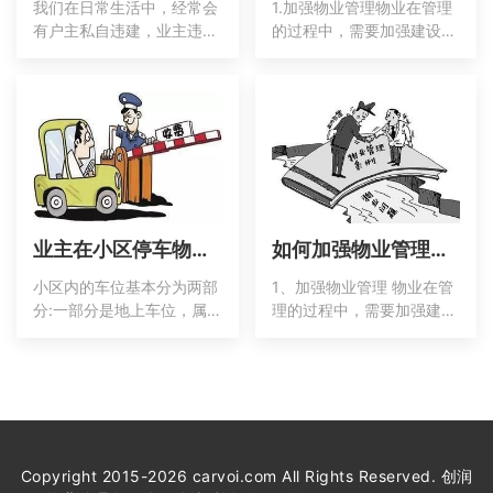
我们在日常生活中，经常会
1.加强物业管理物业在管理
有户主私自违建，业主违建
的过程中，需要加强建设工
属于违法行为，有些违规建
作，推动业主和物业之间关
筑还会影响到其他业主的生
系的进步，保证关系的进一
活，还会给物业的管理带来
步稳定。在政府的配合下，
麻烦。那么，物业公司面对
把居民的积极性最大化的调
违建应该怎样处理呢？1.违
动起来，形成合理的管辖范
建性质根据相关规定，小区
围，推进各个组织人员之间
业主对部分建筑享有一定的
的关系。鼓励已经退休的党
权利，并承担着相应的义
员积极参与到物流建设中
业主在小区停车物业收取停车费这样是合法的吗？
如何加强物业管理工作
小区内的车位基本分为两部
1、加强物业管理 物业在管
分:一部分是地上车位，属
理的过程中，需要加强建设
于业主；另一个是地下停车
工作，推动业主和物业之间
位，属于开发商的附加配套
关系的进步，保证关系的进
设施。那么这两块怎么知道
一步稳定。在政府的配合
物业费是否合理呢？让我们
下，把居民的积极性最大化
把它分解如下:1.首先，我们
的调动起来，形成合理
要知道，所有地面以上的建
筑物和公共区域，以及社区
Copyright 2015-2026 carvoi.com All Rights Reserved. 创润