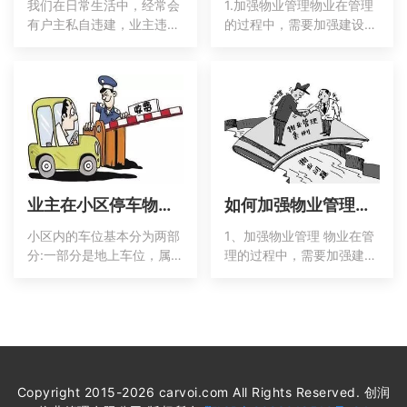
我们在日常生活中，经常会
1.加强物业管理物业在管理
有户主私自违建，业主违建
的过程中，需要加强建设工
属于违法行为，有些违规建
作，推动业主和物业之间关
筑还会影响到其他业主的生
系的进步，保证关系的进一
活，还会给物业的管理带来
步稳定。在政府的配合下，
麻烦。那么，物业公司面对
把居民的积极性最大化的调
违建应该怎样处理呢？1.违
动起来，形成合理的管辖范
建性质根据相关规定，小区
围，推进各个组织人员之间
业主对部分建筑享有一定的
的关系。鼓励已经退休的党
权利，并承担着相应的义
员积极参与到物流建设中
业主在小区停车物业收取停车费这样是合法的吗？
如何加强物业管理工作
小区内的车位基本分为两部
1、加强物业管理 物业在管
分:一部分是地上车位，属
理的过程中，需要加强建设
于业主；另一个是地下停车
工作，推动业主和物业之间
位，属于开发商的附加配套
关系的进步，保证关系的进
设施。那么这两块怎么知道
一步稳定。在政府的配合
物业费是否合理呢？让我们
下，把居民的积极性最大化
把它分解如下:1.首先，我们
的调动起来，形成合理
要知道，所有地面以上的建
筑物和公共区域，以及社区
Copyright 2015-2026 carvoi.com All Rights Reserved. 创润