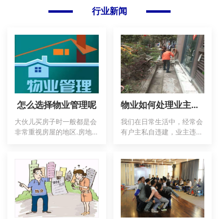
行业新闻
怎么选择物业管理呢
物业如何处理业主违建问题
大伙儿买房子时一般都是会
我们在日常生活中，经常会
非常重视房屋的地区.房地
有户主私自违建，业主违建
产商整体实力这些。以前我
属于违法行为，有些违规建
们也带各位熟悉过有关怎样
筑还会影响到其他业主的生
选择地区和房地产商。但在
活，还会给物业的管理带来
日常日常生活，物业管理针
麻烦。那么，物业公司面对
对大家的危害也不容小
违建应该怎样处理呢